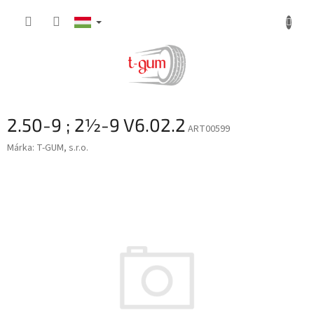
Ugrás
a
fő
tartalomhoz
2.50-9 ; 2½-9 V6.02.2
ART00599
Márka:
T-GUM, s.r.o.