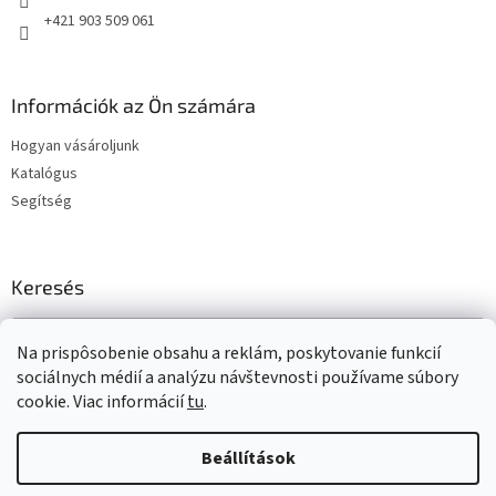
+421 903 509 061
Információk az Ön számára
Hogyan vásároljunk
Katalógus
Segítség
Keresés
KERESÉS
Na prispôsobenie obsahu a reklám, poskytovanie funkcií
sociálnych médií a analýzu návštevnosti používame súbory
cookie. Viac informácií
tu
.
Shoptet készítette
Beállítások