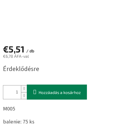
€5,51
/ db
€6,78 ÁFA-val
Egységár:
Érdeklődésre
Hozzáadás a kosárhoz
M005
balenie: 75 ks