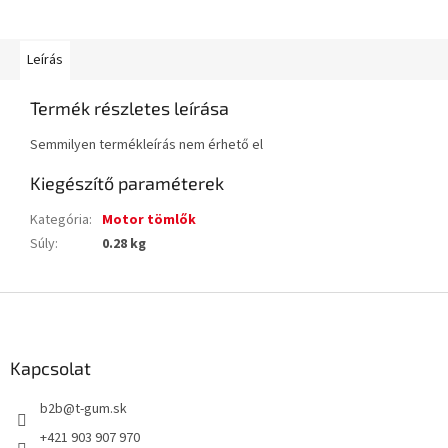
Leírás
Termék részletes leírása
Semmilyen termékleírás nem érhető el
Kiegészítő paraméterek
Kategória
:
Motor tömlők
Súly
:
0.28 kg
L
á
b
l
Kapcsolat
é
b2b
@
t-gum.sk
c
+421 903 907 970