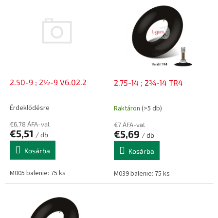
e
e
n
r
d
m
e
é
z
k
é
e
s
k
e
l
2.50-9 ; 2½-9 V6.02.2
2.75-14 ; 2¾-14 TR4
i
s
Érdeklődésre
Raktáron
(>5 db)
t
á
€6,78 ÁFA-val
€7 ÁFA-val
€5,51
€5,69
j
/ db
/ db
a
Kosárba
Kosárba
M005 balenie: 75 ks
M039 balenie: 75 ks