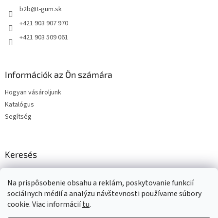
b2b
@
t-gum.sk
c
+421 903 907 970
+421 903 509 061
Információk az Ön számára
Hogyan vásároljunk
Katalógus
Segítség
Keresés
KERESÉS
Na prispôsobenie obsahu a reklám, poskytovanie funkcií
sociálnych médií a analýzu návštevnosti používame súbory
cookie. Viac informácií
tu
.