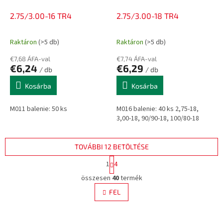
2.75/3.00-16 TR4
2.75/3.00-18 TR4
Raktáron
(>5 db)
Raktáron
(>5 db)
€7,68 ÁFA-val
€7,74 ÁFA-val
€6,24
€6,29
/ db
/ db
Kosárba
Kosárba
M011 balenie: 50 ks
M016 balenie: 40 ks 2,75-18,
3,00-18, 90/90-18, 100/80-18
TOVÁBBI 12 BETÖLTÉSE
L
1
4
a
L
p
összesen
40
termék
i
o
s
FEL
z
t
á
a
s
i