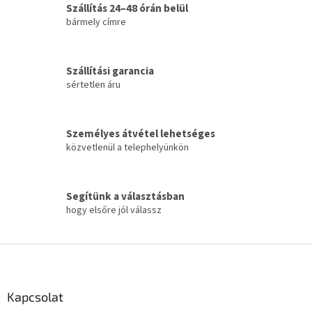
Szállítás 24–48 órán belül
r
á
bármely címre
n
y
í
Szállítási garancia
t
sértetlen áru
á
s
e
l
Személyes átvétel lehetséges
e
közvetlenül a telephelyünkön
m
e
i
Segítünk a választásban
hogy elsőre jól válassz
L
á
b
l
Kapcsolat
é