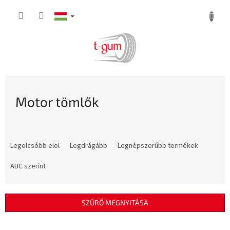
Ugrás
a
fő
tartalomhoz
Motor tömlők
T
e
Legolcsóbb elöl
Legdrágább
Legnépszerűbb termékek
r
m
ABC szerint
é
k
e
SZŰRŐ MEGNYITÁSA
k
r
T