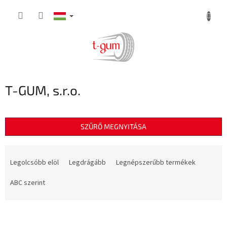
Ugrás
a
fő
tartalomhoz
T-GUM, s.r.o.
SZŰRŐ MEGNYITÁSA
T
e
Legolcsóbb elöl
Legdrágább
Legnépszerűbb termékek
r
m
ABC szerint
é
k
T
e
e