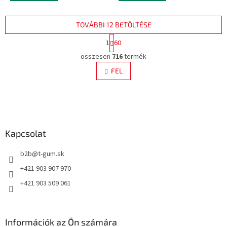
TOVÁBBI 12 BETÖLTÉSE
L
1
60
a
L
p
összesen
716
termék
i
o
s
FEL
z
t
á
a
s
L
i
r
á
á
b
n
l
Kapcsolat
y
é
í
b2b
@
t-gum.sk
c
t
á
+421 903 907 970
s
+421 903 509 061
e
l
e
m
Információk az Ön számára
e