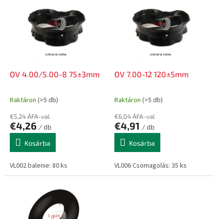
k
r
r
m
e
é
n
k
d
e
e
k
z
l
OV 4.00/5.00-8 75±3mm
OV 7.00-12 120±5mm
é
i
s
s
e
Raktáron
(>5 db)
Raktáron
(>5 db)
t
á
€5,24 ÁFA-val
€6,04 ÁFA-val
€4,26
€4,91
j
/ db
/ db
a
Kosárba
Kosárba
VL002 balenie: 80 ks
VL006 Csomagolás: 35 ks