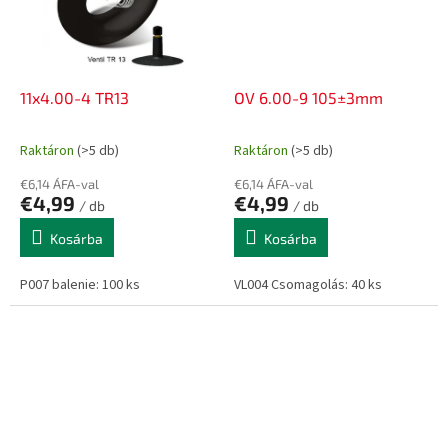
11x4.00-4 TR13
OV 6.00-9 105±3mm
Raktáron
(>5 db)
Raktáron
(>5 db)
€6,14 ÁFA-val
€6,14 ÁFA-val
€4,99
€4,99
/ db
/ db
Kosárba
Kosárba
P007 balenie: 100 ks
VL004 Csomagolás: 40 ks