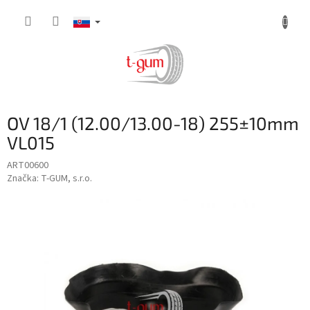
Prejsť
na
obsah
OV 18/1 (12.00/13.00-18) 255±10mm
VL015
ART00600
Značka:
T-GUM, s.r.o.