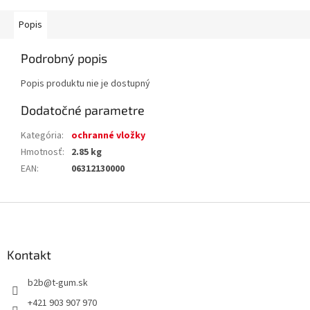
Popis
Podrobný popis
Popis produktu nie je dostupný
Dodatočné parametre
Kategória
:
ochranné vložky
Hmotnosť
:
2.85 kg
EAN
:
06312130000
Z
á
p
ä
Kontakt
t
b2b
@
t-gum.sk
i
e
+421 903 907 970