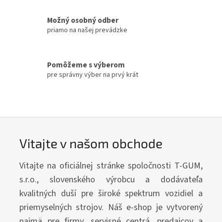
o
Možný osobný odber
m
priamo na našej prevádzke
o
b
c
Pomôžeme s výberom
pre správny výber na prvý krát
h
o
d
e
Vitajte v našom obchode
Vitajte na oficiálnej stránke spoločnosti T-GUM,
s.r.o., slovenského výrobcu a dodávateľa
kvalitných duší pre široké spektrum vozidiel a
priemyselných strojov. Náš e-shop je vytvorený
najmä pre firmy, servisné centrá, predajcov a