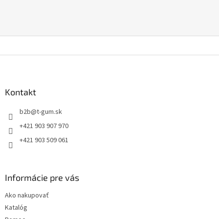
Z
á
p
ä
Kontakt
t
b2b
@
t-gum.sk
i
e
+421 903 907 970
+421 903 509 061
Informácie pre vás
Ako nakupovať
Katalóg