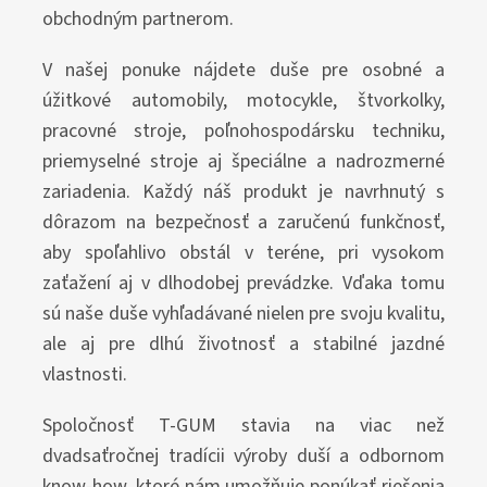
obchodným partnerom.
V našej ponuke nájdete duše pre osobné a
úžitkové automobily, motocykle, štvorkolky,
pracovné stroje, poľnohospodársku techniku,
priemyselné stroje aj špeciálne a nadrozmerné
zariadenia. Každý náš produkt je navrhnutý s
dôrazom na bezpečnosť a zaručenú funkčnosť,
aby spoľahlivo obstál v teréne, pri vysokom
zaťažení aj v dlhodobej prevádzke. Vďaka tomu
sú naše duše vyhľadávané nielen pre svoju kvalitu,
ale aj pre dlhú životnosť a stabilné jazdné
vlastnosti.
Spoločnosť T-GUM stavia na viac než
dvadsaťročnej tradícii výroby duší a odbornom
know-how, ktoré nám umožňuje ponúkať riešenia