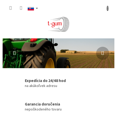
Prejsť
na
obsah
V
Predchádzajúce
Nasl
i
t
a
j
t
Expedícia do 24/48 hod
e
na akúkoľvek adresu
v
n
Garancia doručenia
a
nepoškodeného tovaru
š