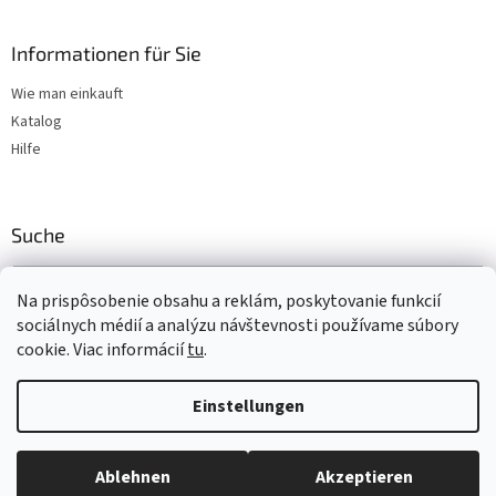
Informationen für Sie
Wie man einkauft
Katalog
Hilfe
Suche
SUCHEN
Na prispôsobenie obsahu a reklám, poskytovanie funkcií
sociálnych médií a analýzu návštevnosti používame súbory
cookie. Viac informácií
tu
.
Erstellt von Shoptet
Einstellungen
Copyright 2026
www.t-gum.sk
. Alle Rechte vorbehalten.
Cookie-
Ablehnen
Akzeptieren
Einstellungen ändern