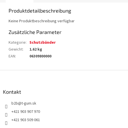
Produktdetailbeschreibung
Keine Produktbeschreibung verfügbar
Zusätzliche Parameter
Kategorie
:
Schutzbänder
Gewicht
:
1.62 kg
EAN
:
06309800000
F
u
ß
z
Kontakt
e
b2b
@
t-gum.sk
i
l
+421 903 907 970
e
+421 903 509 061