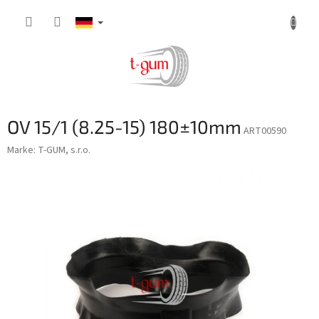
Zum
Inhalt
springen
OV 15/1 (8.25-15) 180±10mm
ART00590
Marke:
T-GUM, s.r.o.