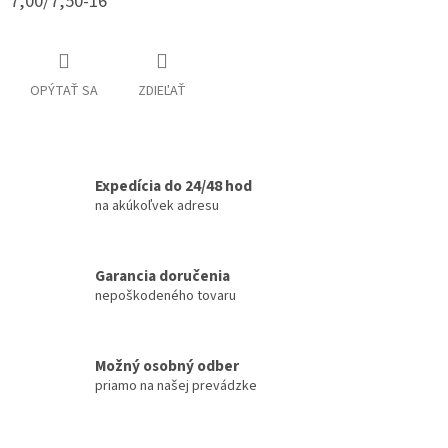
7,00/7,50-16
OPÝTAŤ SA
ZDIEĽAŤ
Expedícia do 24/48 hod
na akúkoľvek adresu
Garancia doručenia
nepoškodeného tovaru
Možný osobný odber
priamo na našej prevádzke