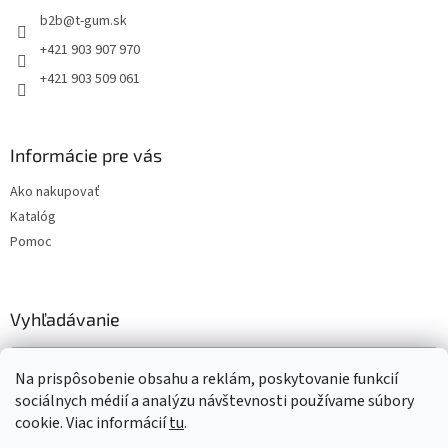
t
b2b
@
t-gum.sk
i
e
+421 903 907 970
+421 903 509 061
Informácie pre vás
Ako nakupovať
Katalóg
Pomoc
Vyhľadávanie
HĽADAŤ
Na prispôsobenie obsahu a reklám, poskytovanie funkcií
sociálnych médií a analýzu návštevnosti používame súbory
cookie. Viac informácií
tu
.