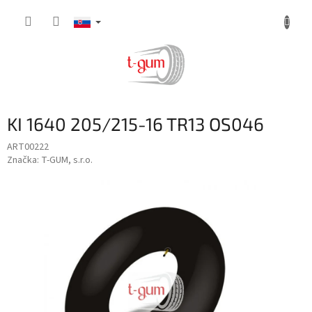
Prejsť
na
obsah
KI 1640 205/215-16 TR13 OS046
ART00222
Značka:
T-GUM, s.r.o.