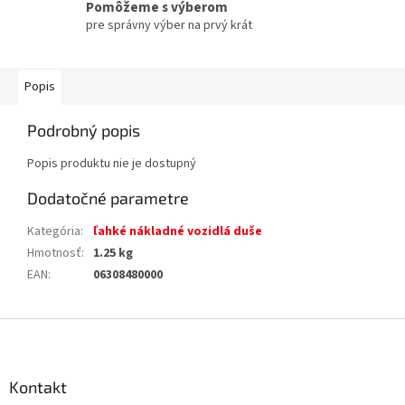
Pomôžeme s výberom
pre správny výber na prvý krát
Popis
Podrobný popis
Popis produktu nie je dostupný
Dodatočné parametre
Kategória
:
ľahké nákladné vozidlá duše
Hmotnosť
:
1.25 kg
EAN
:
06308480000
Z
á
p
ä
Kontakt