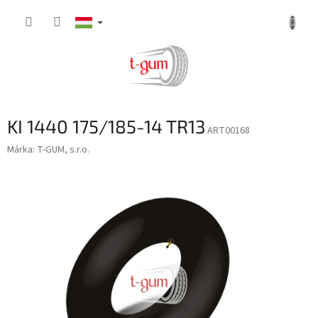
Ugrás
a
fő
tartalomhoz
KI 1440 175/185-14 TR13
ART00168
Márka:
T-GUM, s.r.o.