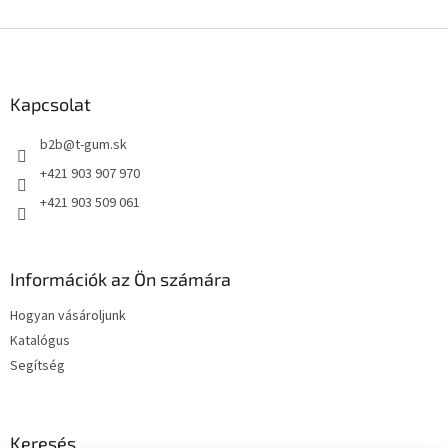
L
á
b
l
Kapcsolat
é
b2b
@
t-gum.sk
c
+421 903 907 970
+421 903 509 061
Információk az Ön számára
Hogyan vásároljunk
Katalógus
Segítség
Keresés