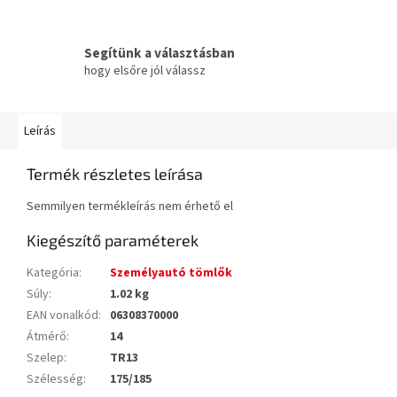
Segítünk a választásban
hogy elsőre jól válassz
Leírás
Termék részletes leírása
Semmilyen termékleírás nem érhető el
Kiegészítő paraméterek
Kategória
:
Személyautó tömlők
Súly
:
1.02 kg
EAN vonalkód
:
06308370000
Átmérő
:
14
Szelep
:
TR13
Szélesség
:
175/185