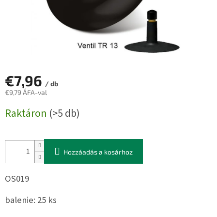
€7,96
/ db
€9,79 ÁFA-val
Egységár:
Raktáron
(>5 db)
Hozzáadás a kosárhoz
OS019
balenie: 25 ks