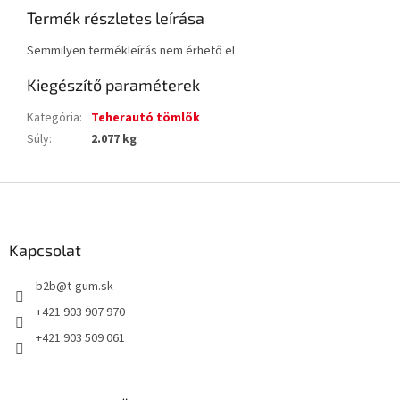
Termék részletes leírása
Semmilyen termékleírás nem érhető el
Kiegészítő paraméterek
Kategória
:
Teherautó tömlők
Súly
:
2.077 kg
L
á
b
l
Kapcsolat
é
b2b
@
t-gum.sk
c
+421 903 907 970
+421 903 509 061