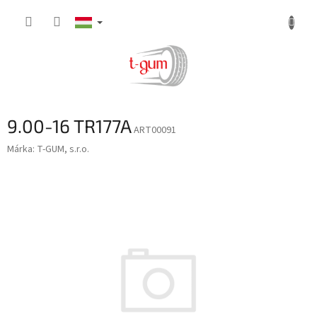
Ugrás
a
fő
tartalomhoz
9.00-16 TR177A
ART00091
Márka:
T-GUM, s.r.o.