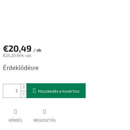
€20,49
/ db
€25,20 ÁFA-val
Egységár:
Érdeklődésre
Hozzáadás a kosárhoz
KÉRDÉS
MEGOSZTÁS