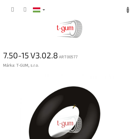
Ugrás
a
fő
tartalomhoz
7.50-15 V3.02.8
ART00577
Márka:
T-GUM, s.r.o.