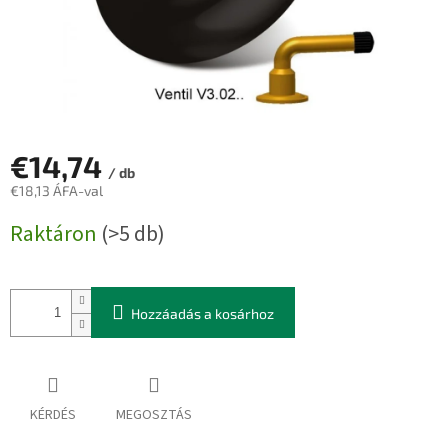
€14,74
/ db
€18,13 ÁFA-val
Egységár:
Raktáron
(>5 db)
Hozzáadás a kosárhoz
KÉRDÉS
MEGOSZTÁS