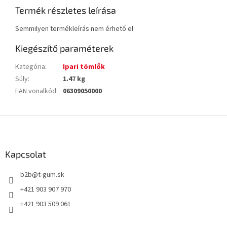
Termék részletes leírása
Semmilyen termékleírás nem érhető el
Kiegészítő paraméterek
Kategória
:
Ipari tömlők
Súly
:
1.47 kg
EAN vonalkód
:
06309050000
L
á
b
l
Kapcsolat
é
b2b
@
t-gum.sk
c
+421 903 907 970
+421 903 509 061