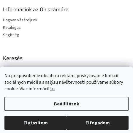
Információk az Ön számára
Hogyan vásároljunk
Katalógus
Segítség
Keresés
KERESÉS
Na prispôsobenie obsahu a reklám, poskytovanie funkcií
sociálnych médií a analýzu návštevnosti používame súbory
cookie. Viac informácií
tu
.
Shoptet készítette
Beállítások
Copyright 2026
www.t-gum.sk
. Minden jog fenntartva.
Süti
Elutasítom
Elfogadom
beállítások szerkesztése