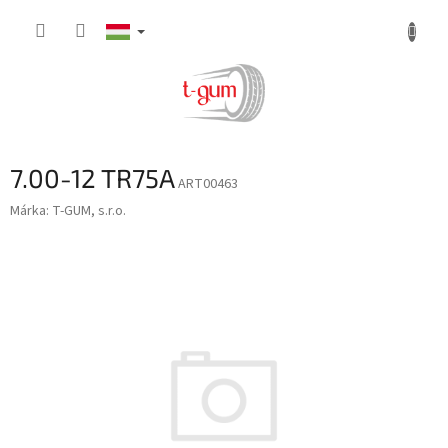
Ugrás
a
fő
tartalomhoz
7.00-12 TR75A
ART00463
Márka:
T-GUM, s.r.o.