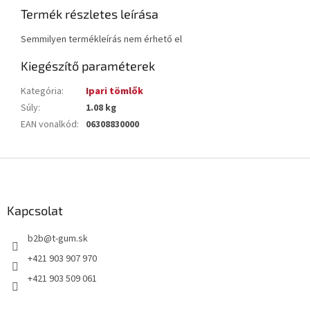
Termék részletes leírása
Semmilyen termékleírás nem érhető el
Kiegészítő paraméterek
Kategória
:
Ipari tömlők
Súly
:
1.08 kg
EAN vonalkód
:
06308830000
L
á
b
l
Kapcsolat
é
b2b
@
t-gum.sk
c
+421 903 907 970
+421 903 509 061