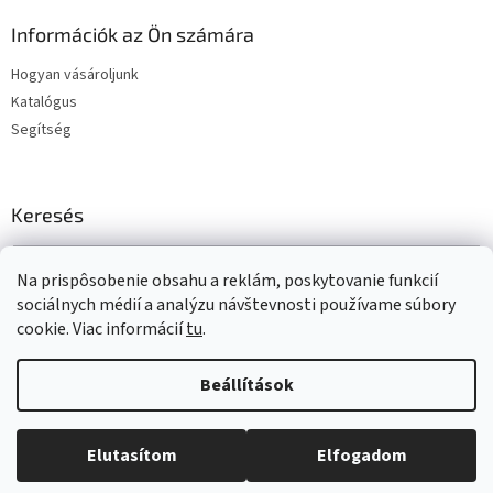
Információk az Ön számára
Hogyan vásároljunk
Katalógus
Segítség
Keresés
KERESÉS
Na prispôsobenie obsahu a reklám, poskytovanie funkcií
sociálnych médií a analýzu návštevnosti používame súbory
cookie. Viac informácií
tu
.
Shoptet készítette
Beállítások
Copyright 2026
www.t-gum.sk
. Minden jog fenntartva.
Süti
Elutasítom
Elfogadom
beállítások szerkesztése