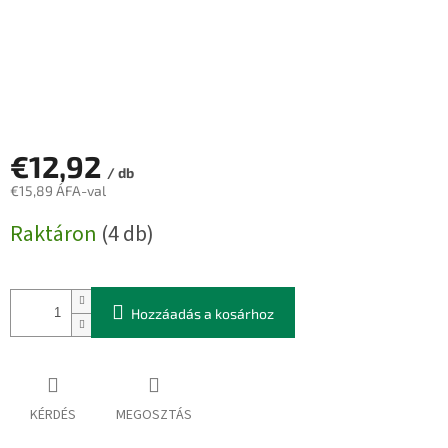
€12,92
/ db
€15,89 ÁFA-val
Egységár:
Raktáron
(4 db)
Hozzáadás a kosárhoz
KÉRDÉS
MEGOSZTÁS