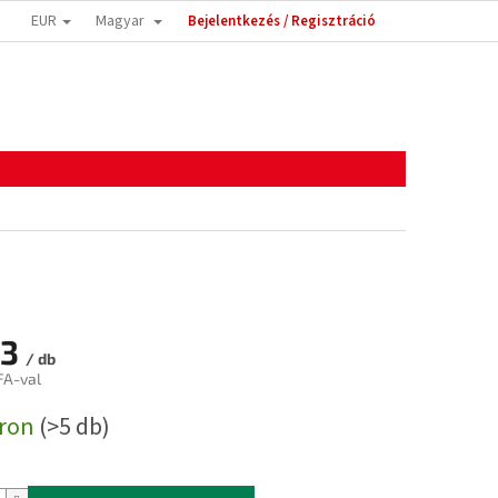
EUR
Magyar
Bejelentkezés / Regisztráció
13
/ db
FA-val
:
áron
(>5 db)