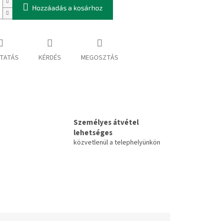
Hozzáadás a kosárhoz
TATÁS
KÉRDÉS
MEGOSZTÁS
Személyes átvétel
lehetséges
közvetlenül a telephelyünkön