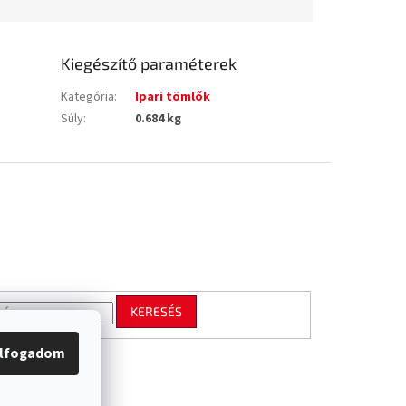
Kiegészítő paraméterek
Kategória
:
Ipari tömlők
Súly
:
0.684 kg
KERESÉS
lfogadom