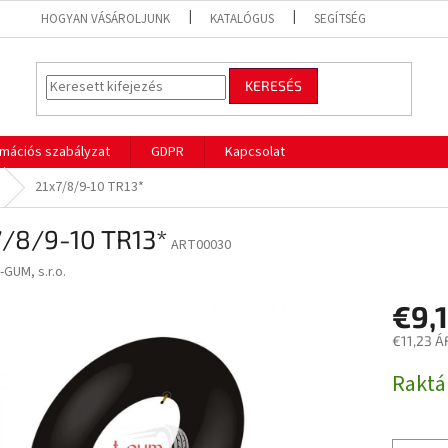
HOGYAN VÁSÁROLJUNK
KATALÓGUS
SEGÍTSÉG
KERESÉS
mációs szabályzat
GDPR
Kapcsolat
21x7/8/9-10 TR13*
7/8/9-10 TR13*
ART00030
-GUM, s.r.o.
€9,
€11,23 Á
Egységár
Rakt