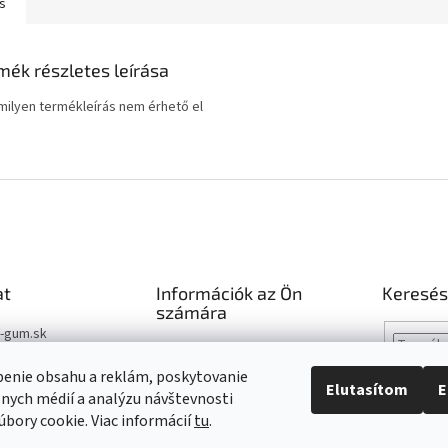
s
mék részletes leírása
ilyen termékleírás nem érhető el
at
Információk az Ön
Keresés
számára
t-gum.sk
Hogyan vásároljunk
03 907 970
Katalógus
benie obsahu a reklám, poskytovanie
Elutasítom
E
03 509 061
álnych médií a analýzu návštevnosti
Segítség
bory cookie. Viac informácií
tu
.