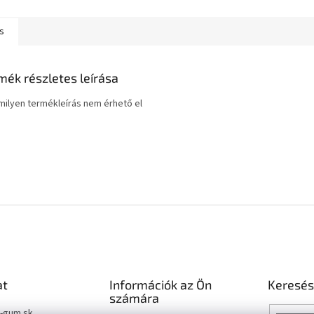
s
mék részletes leírása
ilyen termékleírás nem érhető el
at
Információk az Ön
Keresés
számára
t-gum.sk