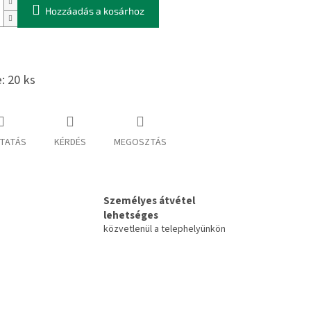
Hozzáadás a kosárhoz
: 20 ks
TATÁS
KÉRDÉS
MEGOSZTÁS
Személyes átvétel
lehetséges
közvetlenül a telephelyünkön