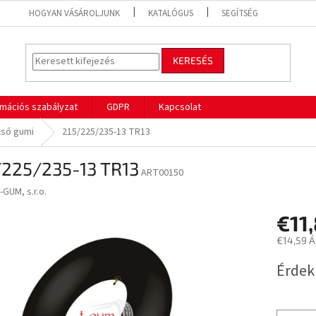
HOGYAN VÁSÁROLJUNK
KATALÓGUS
SEGÍTSÉG
KERESÉS
mációs szabályzat
GDPR
Kapcsolat
lső gumi
215/225/235-13 TR13
/225/235-13 TR13
ART00150
-GUM, s.r.o.
€11
€14,59 Á
Egységár
Érdek