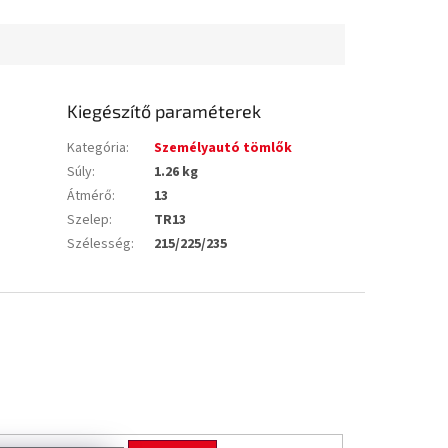
Kiegészítő paraméterek
Kategória
:
Személyautó tömlők
Súly
:
1.26 kg
Átmérő
:
13
Szelep
:
TR13
Szélesség
:
215/225/235