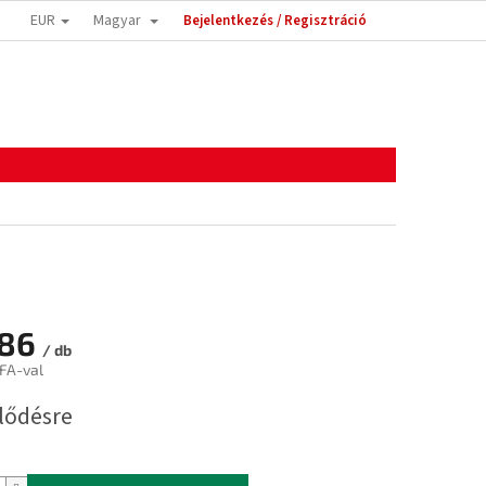
EUR
Magyar
Bejelentkezés / Regisztráció
,86
/ db
FA-val
:
lődésre