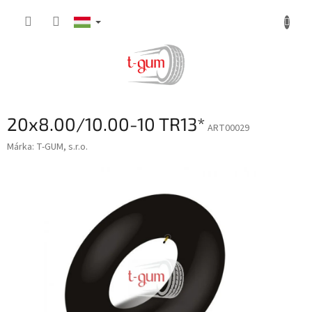
Ugrás
a
fő
tartalomhoz
20x8.00/10.00-10 TR13*
ART00029
Márka:
T-GUM, s.r.o.