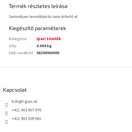
Termék részletes leírása
Semmilyen termékleírás nem érhető el
Kiegészítő paraméterek
Kategória
:
Ipari tömlők
Súly
:
0.684 kg
EAN vonalkód
:
06308960000
L
á
b
l
Kapcsolat
é
b2b
@
t-gum.sk
c
+421 903 907 970
+421 903 509 061