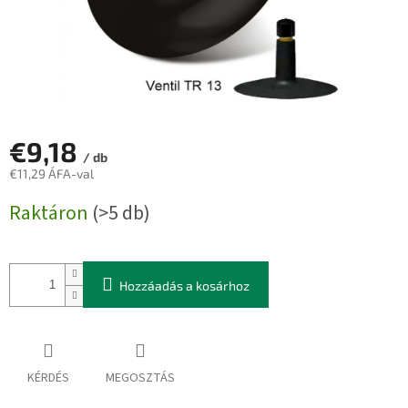
€9,18
/ db
€11,29 ÁFA-val
Egységár:
Raktáron
(>5 db)
Hozzáadás a kosárhoz
KÉRDÉS
MEGOSZTÁS