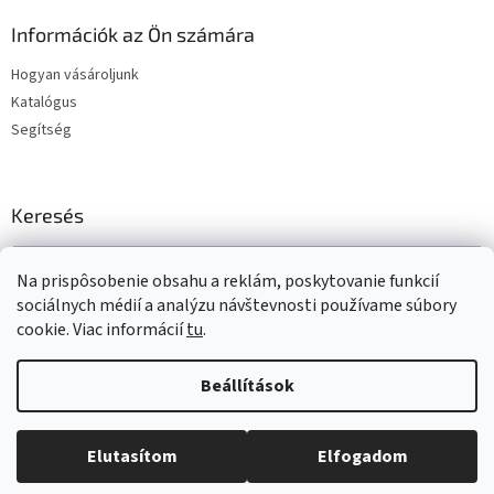
Információk az Ön számára
Hogyan vásároljunk
Katalógus
Segítség
Keresés
KERESÉS
Na prispôsobenie obsahu a reklám, poskytovanie funkcií
sociálnych médií a analýzu návštevnosti používame súbory
cookie. Viac informácií
tu
.
Shoptet készítette
Beállítások
Copyright 2026
www.t-gum.sk
. Minden jog fenntartva.
Süti
Elutasítom
Elfogadom
beállítások szerkesztése