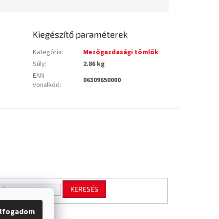
Kiegészítő paraméterek
Kategória
:
Mezőgazdasági tömlők
Súly
:
2.86 kg
EAN
06309650000
vonalkód
:
KERESÉS
lfogadom