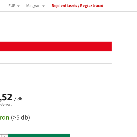
EUR
Magyar
Bejelentkezés / Regisztráció
,52
/ db
FA-val
:
áron
(>5 db)