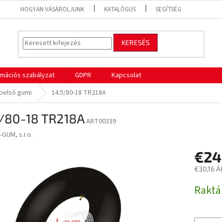
HOGYAN VÁSÁROLJUNK
KATALÓGUS
SEGÍTSÉG
KERESÉS
mációs szabályzat
GDPR
Kapcsolat
belső gumi
14.5/80-18 TR218A
5/80-18 TR218A
ART00339
-GUM, s.r.o.
€24
€30,16 Á
Egységár
Rakt