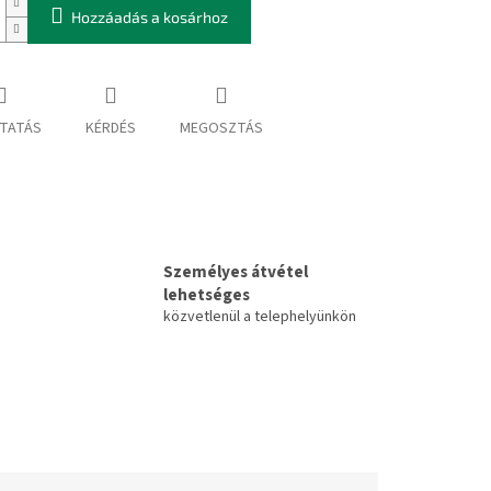
Hozzáadás a kosárhoz
TATÁS
KÉRDÉS
MEGOSZTÁS
Személyes átvétel
lehetséges
közvetlenül a telephelyünkön