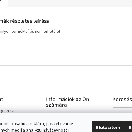
s
mék részletes leírása
ilyen termékleírás nem érhető el
at
Információk az Ön
Keresés
számára
t-gum.sk
Hogyan vásároljunk
03 907 970
Katalógus
benie obsahu a reklám, poskytovanie
Elutasítom
E
03 509 061
álnych médií a analýzu návštevnosti
Segítség