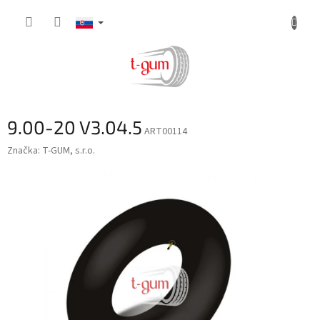
Prejsť
na
obsah
9.00-20 V3.04.5
ART00114
Značka:
T-GUM, s.r.o.