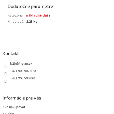
Dodatočné parametre
Kategória
:
nákladné duše
Hmotnosť
:
2.23 kg
Z
á
p
ä
Kontakt
t
b2b
@
t-gum.sk
i
e
+421 903 907 970
+421 903 509 061
Informácie pre vás
Ako nakupovať
Katalóg