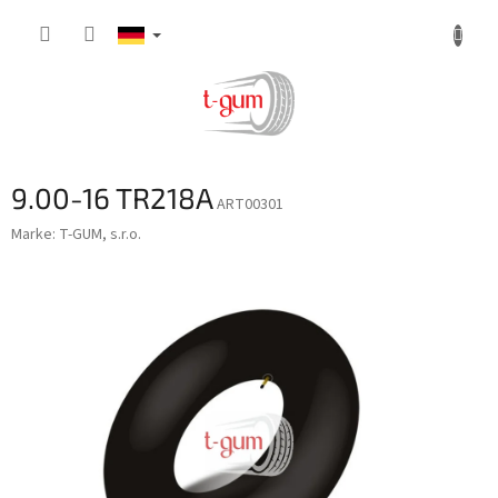
Zum
Inhalt
springen
9.00-16 TR218A
ART00301
Marke:
T-GUM, s.r.o.