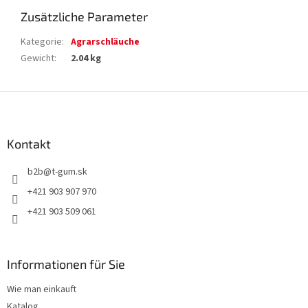
Zusätzliche Parameter
Kategorie
:
Agrarschläuche
Gewicht
:
2.04 kg
F
u
ß
z
Kontakt
e
b2b
@
t-gum.sk
i
l
+421 903 907 970
e
+421 903 509 061
Informationen für Sie
Wie man einkauft
Katalog