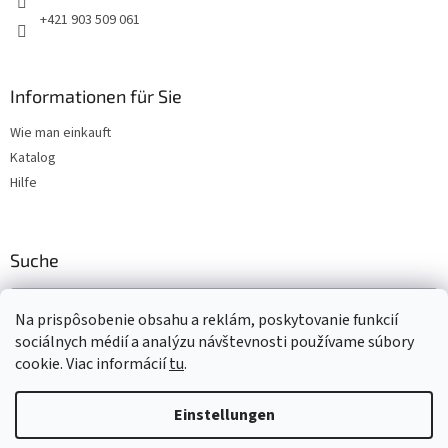
e
+421 903 509 061
Informationen für Sie
Wie man einkauft
Katalog
Hilfe
Suche
SUCHEN
Na prispôsobenie obsahu a reklám, poskytovanie funkcií
sociálnych médií a analýzu návštevnosti používame súbory
cookie. Viac informácií
tu
.
Erstellt von Shoptet
Einstellungen