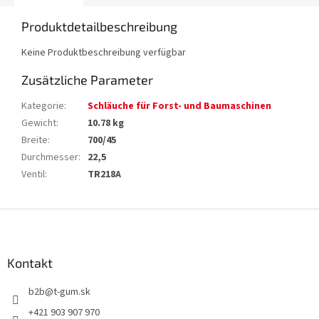
Produktdetailbeschreibung
Keine Produktbeschreibung verfügbar
Zusätzliche Parameter
Kategorie
:
Schläuche für Forst- und Baumaschinen
Gewicht
:
10.78 kg
Breite
:
700/45
Durchmesser
:
22,5
Ventil
:
TR218A
F
u
ß
z
Kontakt
e
b2b
@
t-gum.sk
i
l
+421 903 907 970