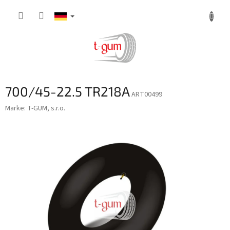
Zum
Inhalt
springen
700/45-22.5 TR218A
ART00499
Marke:
T-GUM, s.r.o.