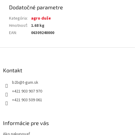
Dodatočné parametre
Kategória
:
agro duše
Hmotnosť
:
1.68 kg
EAN
:
06309240000
Z
á
p
ä
Kontakt
t
b2b
@
t-gum.sk
i
e
+421 903 907 970
+421 903 509 061
Informácie pre vás
Ako nakupovať