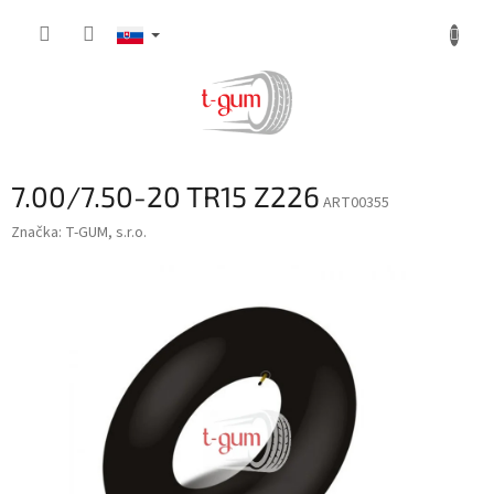
Prejsť
na
obsah
7.00/7.50-20 TR15 Z226
ART00355
Značka:
T-GUM, s.r.o.