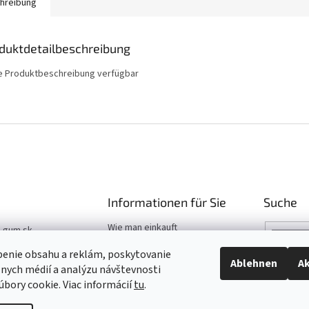
hreibung
duktdetailbeschreibung
e Produktbeschreibung verfügbar
Informationen für Sie
Suche
Wie man einkauft
t-gum.sk
Katalog
03 907 970
benie obsahu a reklám, poskytovanie
Hilfe
Ablehnen
Ak
álnych médií a analýzu návštevnosti
03 509 061
bory cookie. Viac informácií
tu
.