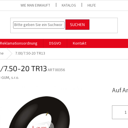
WIE MAN EINKAUFT
KATALOG
HILFE
SUCHEN
Reklamationsordnung
DSGVO
Kontakt
he
7.00/7.50-20 TR13
0/7.50-20 TR13
ART00356
-GUM, s.r.o.
Auf A