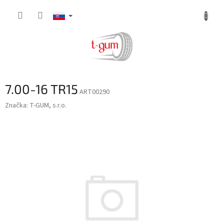
Prejsť
na
obsah
7.00-16 TR15
ART00290
Značka:
T-GUM, s.r.o.