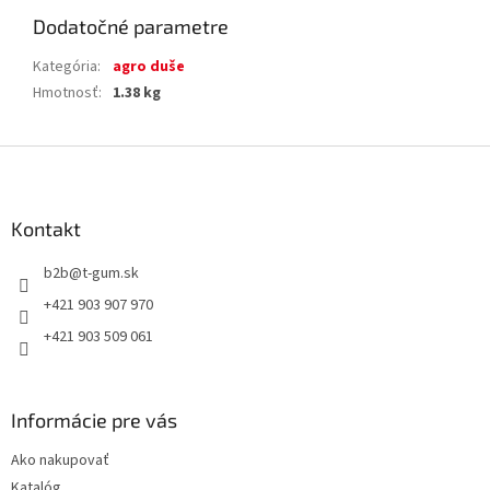
Dodatočné parametre
Kategória
:
agro duše
Hmotnosť
:
1.38 kg
Z
á
p
ä
Kontakt
t
b2b
@
t-gum.sk
i
e
+421 903 907 970
+421 903 509 061
Informácie pre vás
Ako nakupovať
Katalóg