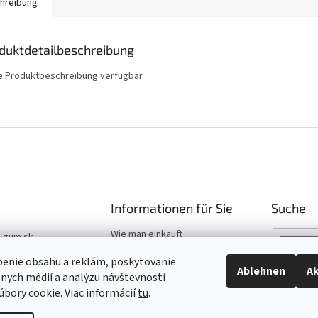
hreibung
duktdetailbeschreibung
e Produktbeschreibung verfügbar
Informationen für Sie
Suche
Wie man einkauft
t-gum.sk
Katalog
03 907 970
benie obsahu a reklám, poskytovanie
Hilfe
Ablehnen
Ak
álnych médií a analýzu návštevnosti
03 509 061
bory cookie. Viac informácií
tu
.