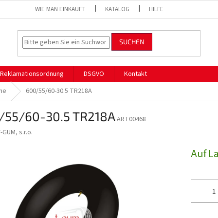
WIE MAN EINKAUFT
KATALOG
HILFE
SUCHEN
Reklamationsordnung
DSGVO
Kontakt
he
600/55/60-30.5 TR218A
/55/60-30.5 TR218A
ART00468
-GUM, s.r.o.
Auf L