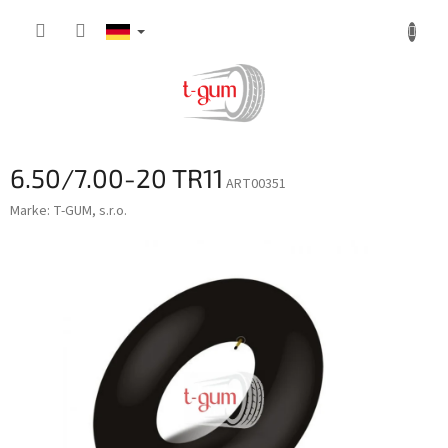
Zum
Inhalt
springen
6.50/7.00-20 TR11
ART00351
Marke:
T-GUM, s.r.o.