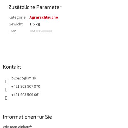
Zusätzliche Parameter
Kategorie
:
Agrarschläuche
Gewicht
:
1.5 kg
EAN
:
06308500000
F
u
ß
z
Kontakt
e
b2b
@
t-gum.sk
i
l
+421 903 907 970
e
+421 903 509 061
Informationen für Sie
Wie man einkauft