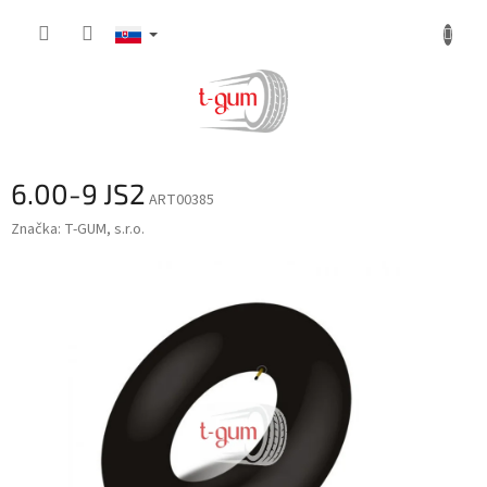
Prejsť
na
obsah
6.00-9 JS2
ART00385
Značka:
T-GUM, s.r.o.