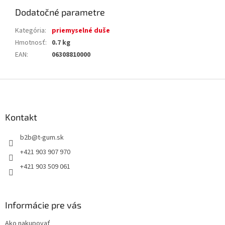
Dodatočné parametre
Kategória
:
priemyselné duše
Hmotnosť
:
0.7 kg
EAN
:
06308810000
Z
á
p
ä
Kontakt
t
b2b
@
t-gum.sk
i
e
+421 903 907 970
+421 903 509 061
Informácie pre vás
Ako nakupovať