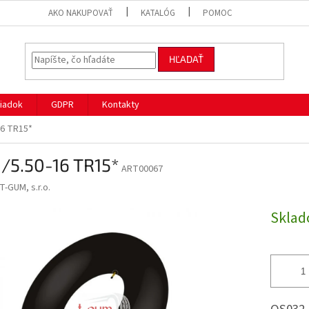
AKO NAKUPOVAŤ
KATALÓG
POMOC
HĽADAŤ
iadok
GDPR
Kontakty
16 TR15*
/5.50-16 TR15*
ART00067
T-GUM, s.r.o.
Skla