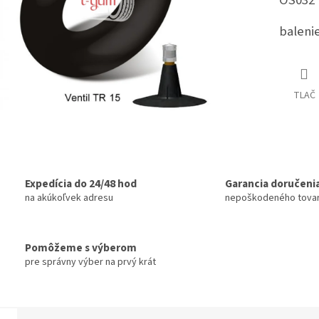
OS032
balenie
TLAČ
Expedícia do 24/48 hod
Garancia doručeni
na akúkoľvek adresu
nepoškodeného tova
Pomôžeme s výberom
pre správny výber na prvý krát