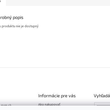
s
robný popis
s produktu nie je dostupný
Informácie pre vás
Vyhľadá
Ako nakupovať
t-gum.sk