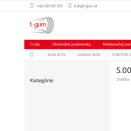
Prejsť
+421 903 907 970
b2b@t-gum.sk
na
obsah
O nás
Obchodné podmienky
Reklamačný por
Domov
Duše & OV
osobné duše
5.00/5.50-
B
5.00
o
Preskočiť
č
Značka:
Kategórie
kategórie
n
ý
p
a
n
e
l