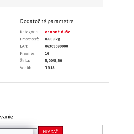
Dodatočné parametre
Kategória
:
osobné duše
Hmotnosť
:
0.809 kg
EAN
:
06309090000
Priemer
:
16
Šírka
:
5,00/5,50
Ventil
:
TR15
vanie
HĽADAŤ