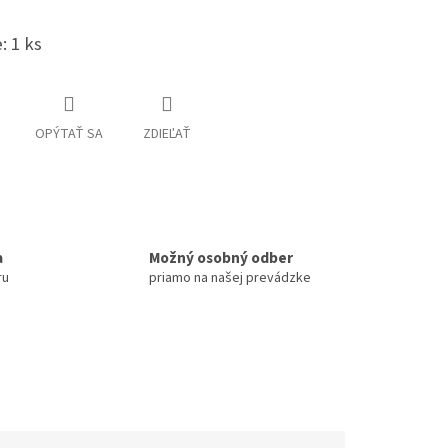
: 1 ks
OPÝTAŤ SA
ZDIEĽAŤ
a
Možný osobný odber
ru
priamo na našej prevádzke