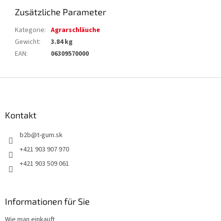
Zusätzliche Parameter
Kategorie
:
Agrarschläuche
Gewicht
:
3.84 kg
EAN
:
06309570000
F
u
ß
z
Kontakt
e
b2b
@
t-gum.sk
i
l
+421 903 907 970
e
+421 903 509 061
Informationen für Sie
Wie man einkauft