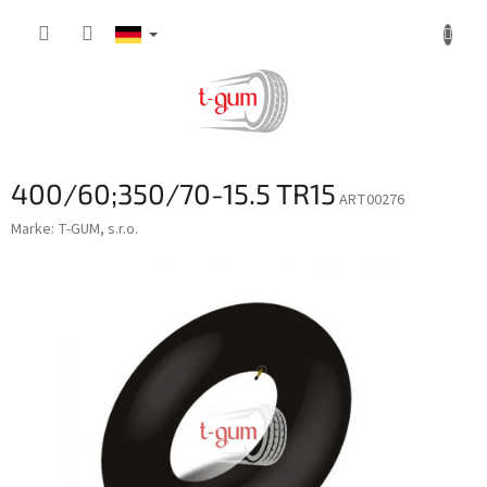
Zum
Inhalt
springen
400/60;350/70-15.5 TR15
ART00276
Marke:
T-GUM, s.r.o.