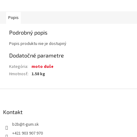
Popis
Podrobný popis
Popis produktu nie je dostupný
Dodatočné parametre
Kategória
:
moto duše
Hmotnosť
:
1.58 kg
Z
á
p
ä
Kontakt
t
b2b
@
t-gum.sk
i
e
+421 903 907 970