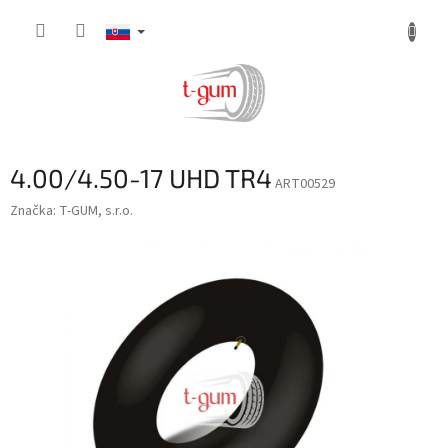
Prejsť
na
obsah
4.00/4.50-17 UHD TR4
ART00529
Značka:
T-GUM, s.r.o.