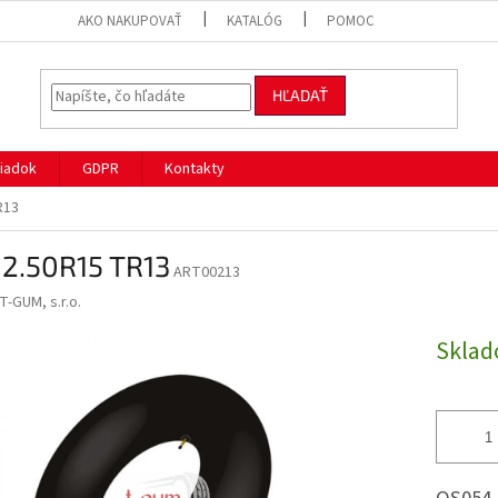
AKO NAKUPOVAŤ
KATALÓG
POMOC
HĽADAŤ
iadok
GDPR
Kontakty
R13
12.50R15 TR13
ART00213
T-GUM, s.r.o.
Skla