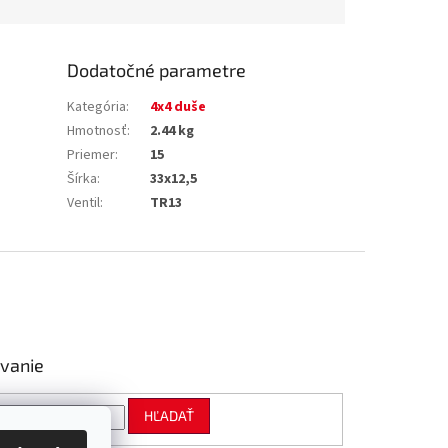
Dodatočné parametre
Kategória
:
4x4 duše
Hmotnosť
:
2.44 kg
Priemer
:
15
Šírka
:
33x12,5
Ventil
:
TR13
vanie
HĽADAŤ