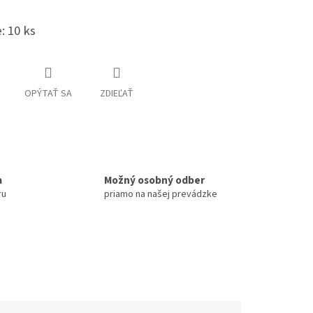
: 10 ks
OPÝTAŤ SA
ZDIEĽAŤ
a
Možný osobný odber
ru
priamo na našej prevádzke