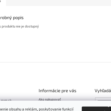
s
robný popis
s produktu nie je dostupný
Informácie pre vás
Vyhľadá
Ako nakupovať
t-gum.sk
Katalóg
03 907 970
enie obsahu a reklám, poskytovanie funkcií