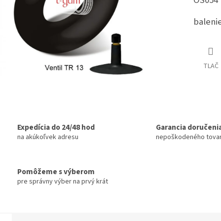
OS054
balenie
TLAČ
Expedícia do 24/48 hod
Garancia doručeni
na akúkoľvek adresu
nepoškodeného tova
Pomôžeme s výberom
pre správny výber na prvý krát