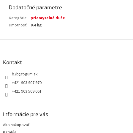
Dodatočné parametre
Kategória
:
priemyselné duše
Hmotnosť
:
0.4 kg
Z
á
p
ä
Kontakt
t
b2b
@
t-gum.sk
i
e
+421 903 907 970
+421 903 509 061
Informácie pre vás
Ako nakupovať
Katalóg