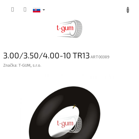
Prejsť
na
obsah
3.00/3.50/4.00-10 TR13
ART00389
Značka:
T-GUM, s.r.o.