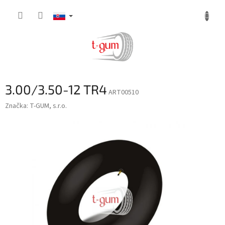
Prejsť
na
obsah
3.00/3.50-12 TR4
ART00510
Značka:
T-GUM, s.r.o.