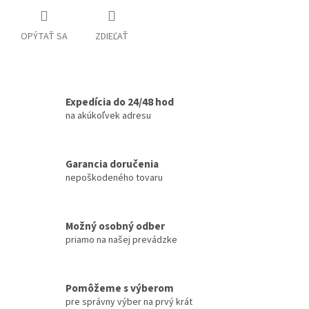
OPÝTAŤ SA
ZDIEĽAŤ
Expedícia do 24/48 hod
na akúkoľvek adresu
Garancia doručenia
nepoškodeného tovaru
Možný osobný odber
priamo na našej prevádzke
Pomôžeme s výberom
pre správny výber na prvý krát