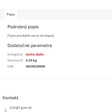
Popis
Podrobný popis
Popis produktu nie je dostupný
Dodatočné parametre
Kategória
:
moto duše
Hmotnosť
:
0.38 kg
EAN
:
06308100000
Z
á
p
ä
Kontakt
t
b2b
@
t-gum.sk
i