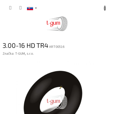
Prejsť
na
obsah
3.00-16 HD TR4
ART00516
Značka:
T-GUM, s.r.o.