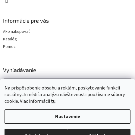
Informácie pre vás
Ako nakupovať
Katalóg
Pomoc
Vyhľadávanie
HĽADAŤ
Na prispôsobenie obsahu a reklám, poskytovanie funkcií
sociálnych médií a analýzu návštevnosti používame súbory
cookie. Viac informácií
tu
.
Vytvoril Shoptet
Nastavenie
Copyright 2026
www.t-gum.sk
. Všetky práva vyhradené.
Upraviť