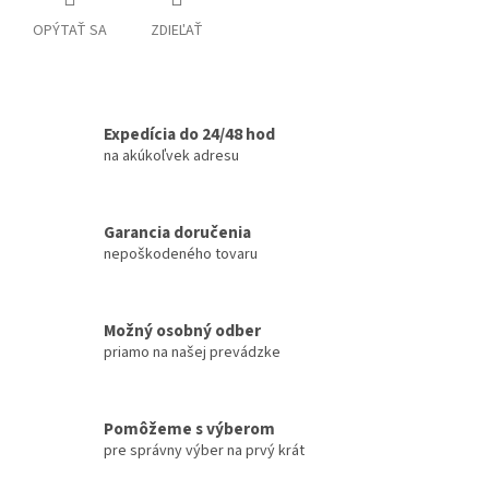
OPÝTAŤ SA
ZDIEĽAŤ
Expedícia do 24/48 hod
na akúkoľvek adresu
Garancia doručenia
nepoškodeného tovaru
Možný osobný odber
priamo na našej prevádzke
Pomôžeme s výberom
pre správny výber na prvý krát