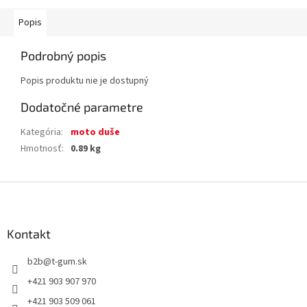
Popis
Podrobný popis
Popis produktu nie je dostupný
Dodatočné parametre
Kategória
:
moto duše
Hmotnosť
:
0.89 kg
Z
á
p
ä
Kontakt
t
b2b
@
t-gum.sk
i
e
+421 903 907 970
+421 903 509 061