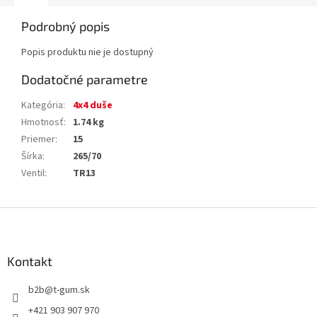
Podrobný popis
Popis produktu nie je dostupný
Dodatočné parametre
Kategória
:
4x4 duše
Hmotnosť
:
1.74 kg
Priemer
:
15
Šírka
:
265/70
Ventil
:
TR13
Z
á
p
ä
Kontakt
t
b2b
@
t-gum.sk
i
e
+421 903 907 970