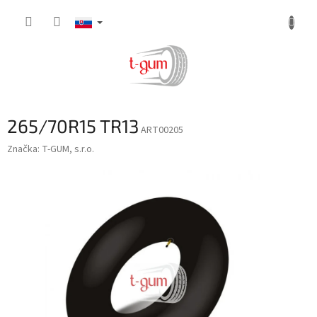
Prejsť
na
obsah
265/70R15 TR13
ART00205
Značka:
T-GUM, s.r.o.