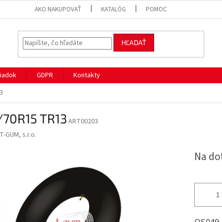
AKO NAKUPOVAŤ
KATALÓG
POMOC
HĽADAŤ
iadok
GDPR
Kontakty
3
/70R15 TR13
ART00203
T-GUM, s.r.o.
Na do