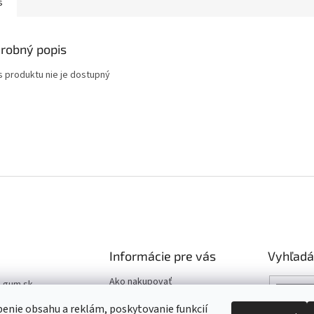
s
robný popis
s produktu nie je dostupný
Informácie pre vás
Vyhľadá
Ako nakupovať
t-gum.sk
Katalóg
03 907 970
enie obsahu a reklám, poskytovanie funkcií