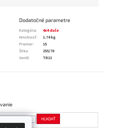
Dodatočné parametre
Kategória
:
4x4 duše
Hmotnosť
:
1.74 kg
Priemer
:
15
Šírka
:
255/70
Ventil
:
TR13
vanie
HĽADAŤ