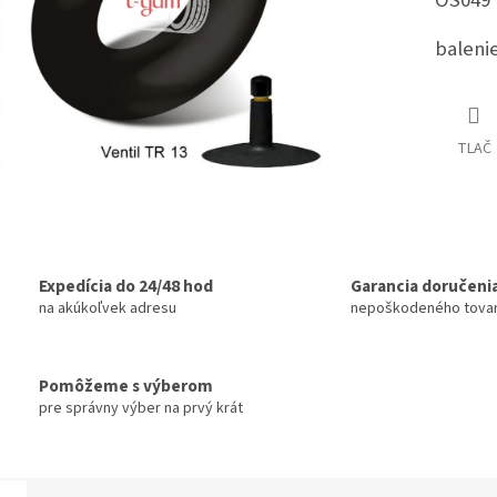
OS049
balenie
TLAČ
Expedícia do 24/48 hod
Garancia doručeni
na akúkoľvek adresu
nepoškodeného tova
Pomôžeme s výberom
pre správny výber na prvý krát