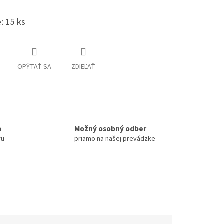
: 15 ks
OPÝTAŤ SA
ZDIEĽAŤ
a
Možný osobný odber
ru
priamo na našej prevádzke