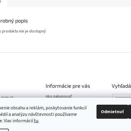
s
robný popis
s produktu nie je dostupný
Informácie pre vás
Vyhľadá
Ako nakupovať
t-gum.sk
Katalóg
03 907 970
enie obsahu a reklám, poskytovanie funkcií
Pomoc
Odmietnuť
édií a analýzu návštevnosti používame
03 509 061
e. Viac informácií
tu
.