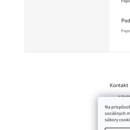
Popi
Pod
Popi
Z
á
p
ä
t
Kontakt
i
e
b2b
@
+421 9
Na prispôsob
sociálnych m
+421 9
súbory cooki