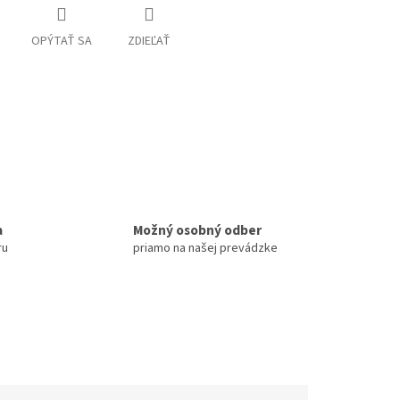
OPÝTAŤ SA
ZDIEĽAŤ
a
Možný osobný odber
ru
priamo na našej prevádzke