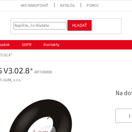
AKO NAKUPOVAŤ
KATALÓG
POMOC
HĽADAŤ
iadok
GDPR
Kontakty
V3.02.8*
5 V3.02.8*
ART00006
T-GUM, s.r.o.
Na do