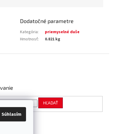
Dodatočné parametre
Kategória
:
priemyselné duše
Hmotnosť
:
0.821 kg
vanie
HĽADAŤ
Súhlasím