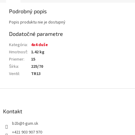
Podrobný popis
Popis produktu nie je dostupný
Dodatočné parametre
Kategória
:
4x4 duše
Hmotnosť
:
1.42 kg
Priemer
:
15
Šírka
:
225/70
Ventil
:
TR13
Z
á
p
ä
Kontakt
t
b2b
@
t-gum.sk
i
e
+421 903 907 970