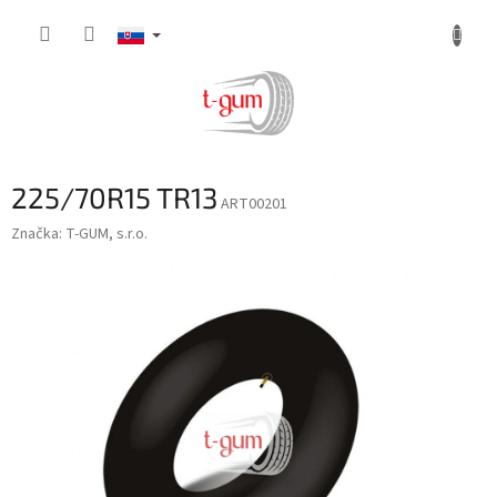
Prejsť
na
obsah
225/70R15 TR13
ART00201
Značka:
T-GUM, s.r.o.