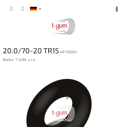
Zum
Inhalt
springen
20.0/70-20 TR15
ART00382
Marke:
T-GUM, s.r.o.