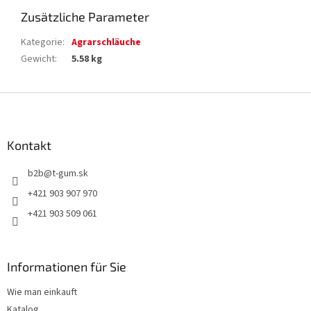
Zusätzliche Parameter
Kategorie
:
Agrarschläuche
Gewicht
:
5.58 kg
F
u
ß
z
Kontakt
e
b2b
@
t-gum.sk
i
l
+421 903 907 970
e
+421 903 509 061
Informationen für Sie
Wie man einkauft
Katalog