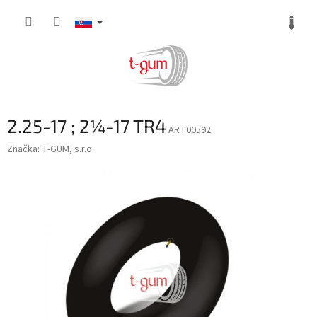
Prejsť
na
obsah
2.25-17 ; 2¼-17 TR4
ART00592
Značka:
T-GUM, s.r.o.