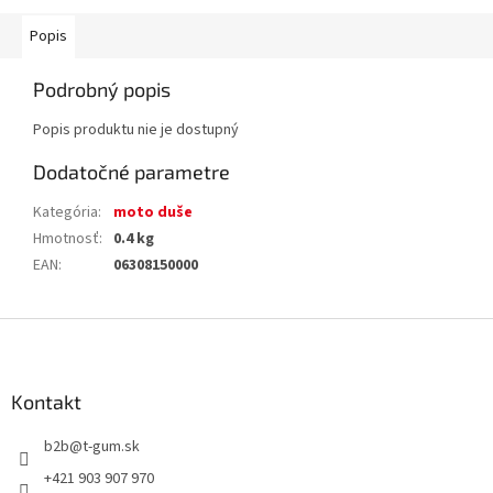
Popis
Podrobný popis
Popis produktu nie je dostupný
Dodatočné parametre
Kategória
:
moto duše
Hmotnosť
:
0.4 kg
EAN
:
06308150000
Z
á
p
ä
Kontakt
t
b2b
@
t-gum.sk
i
e
+421 903 907 970