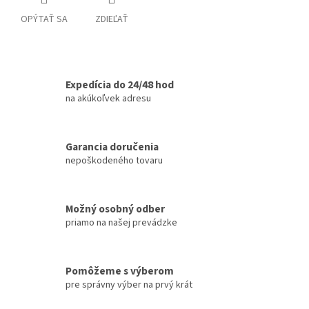
OPÝTAŤ SA
ZDIEĽAŤ
Expedícia do 24/48 hod
na akúkoľvek adresu
Garancia doručenia
nepoškodeného tovaru
Možný osobný odber
priamo na našej prevádzke
Pomôžeme s výberom
pre správny výber na prvý krát