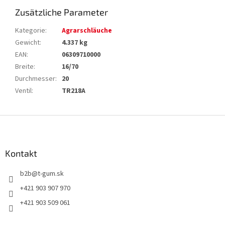
Zusätzliche Parameter
Kategorie
:
Agrarschläuche
Gewicht
:
4.337 kg
EAN
:
06309710000
Breite
:
16/70
Durchmesser
:
20
Ventil
:
TR218A
F
u
ß
z
Kontakt
e
b2b
@
t-gum.sk
i
l
+421 903 907 970
e
+421 903 509 061