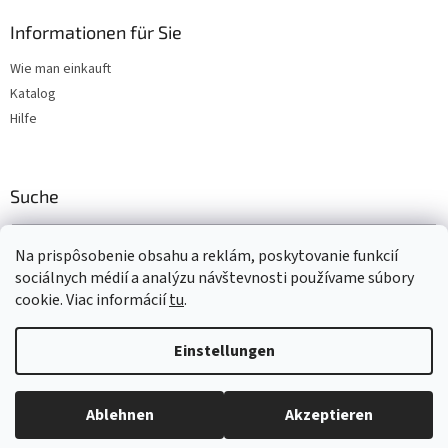
Informationen für Sie
Wie man einkauft
Katalog
Hilfe
Suche
SUCHEN
Na prispôsobenie obsahu a reklám, poskytovanie funkcií
sociálnych médií a analýzu návštevnosti používame súbory
cookie. Viac informácií
tu
.
Erstellt von Shoptet
Einstellungen
Copyright 2026
www.t-gum.sk
. Alle Rechte vorbehalten.
Cookie-
Ablehnen
Akzeptieren
Einstellungen ändern