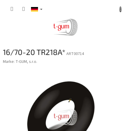
Zum
Inhalt
springen
16/70-20 TR218A*
ART00714
Marke:
T-GUM, s.r.o.