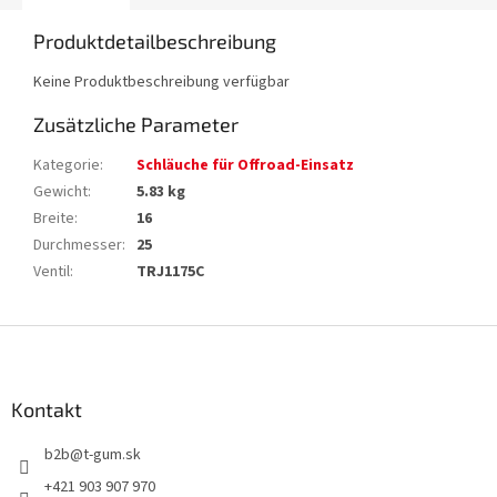
Produktdetailbeschreibung
Keine Produktbeschreibung verfügbar
Zusätzliche Parameter
Kategorie
:
Schläuche für Offroad-Einsatz
Gewicht
:
5.83 kg
Breite
:
16
Durchmesser
:
25
Ventil
:
TRJ1175C
F
u
ß
z
Kontakt
e
b2b
@
t-gum.sk
i
l
+421 903 907 970