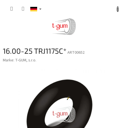
Zum
Inhalt
springen
16.00-25 TRJ1175C*
ART00652
Marke:
T-GUM, s.r.o.