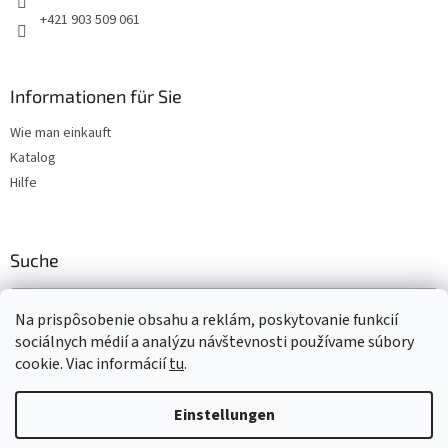
e
+421 903 509 061
Informationen für Sie
Wie man einkauft
Katalog
Hilfe
Suche
SUCHEN
Na prispôsobenie obsahu a reklám, poskytovanie funkcií
sociálnych médií a analýzu návštevnosti používame súbory
cookie. Viac informácií
tu
.
Erstellt von Shoptet
Einstellungen