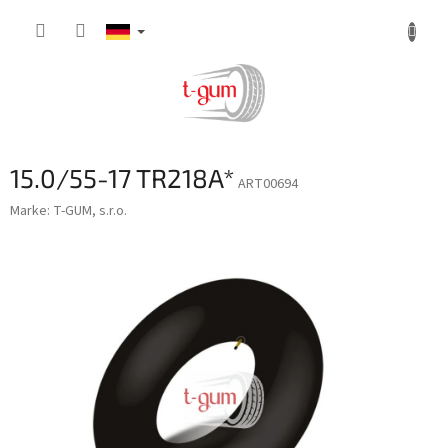
Zum
Inhalt
springen
15.0/55-17 TR218A*
ART00694
Marke:
T-GUM, s.r.o.