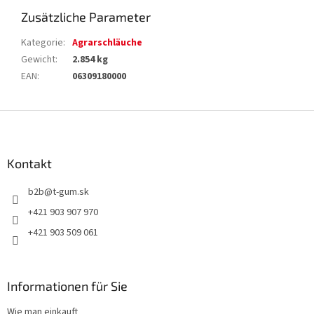
Zusätzliche Parameter
Kategorie
:
Agrarschläuche
Gewicht
:
2.854 kg
EAN
:
06309180000
F
u
ß
z
Kontakt
e
b2b
@
t-gum.sk
i
l
+421 903 907 970
e
+421 903 509 061
Informationen für Sie
Wie man einkauft