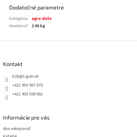
Dodatočné parametre
Kategória
:
agro duše
Hmotnosť
:
2.86 kg
Z
á
p
ä
Kontakt
t
b2b
@
t-gum.sk
i
e
+421 903 907 970
+421 903 509 061
Informácie pre vás
Ako nakupovať
Katalóg