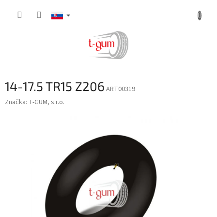
Prejsť
na
obsah
14-17.5 TR15 Z206
ART00319
Značka:
T-GUM, s.r.o.