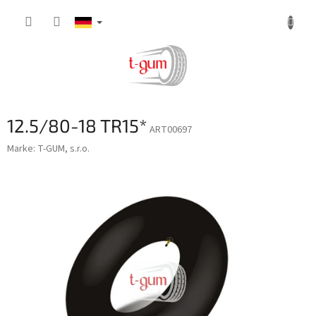
Zum
Inhalt
springen
12.5/80-18 TR15*
ART00697
Marke:
T-GUM, s.r.o.