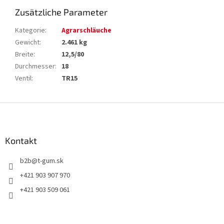
Zusätzliche Parameter
Kategorie
:
Agrarschläuche
Gewicht
:
2.461 kg
Breite
:
12,5/80
Durchmesser
:
18
Ventil
:
TR15
F
u
ß
z
Kontakt
e
b2b
@
t-gum.sk
i
l
+421 903 907 970
e
+421 903 509 061