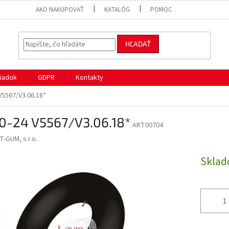
AKO NAKUPOVAŤ
KATALÓG
POMOC
HĽADAŤ
iadok
GDPR
Kontakty
V5567/V3.06.18*
00-24 V5567/V3.06.18*
ART00704
T-GUM, s.r.o.
Skla