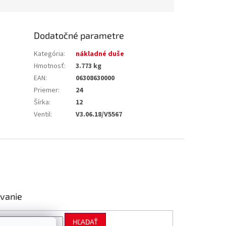
Dodatočné parametre
Kategória
:
nákladné duše
Hmotnosť
:
3.773 kg
EAN
:
06308630000
Priemer
:
24
Šírka
:
12
Ventil
:
V3.06.18/V5567
vanie
HĽADAŤ