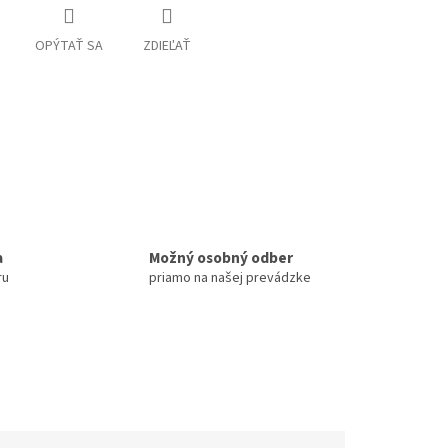
OPÝTAŤ SA
ZDIEĽAŤ
a
Možný osobný odber
ru
priamo na našej prevádzke