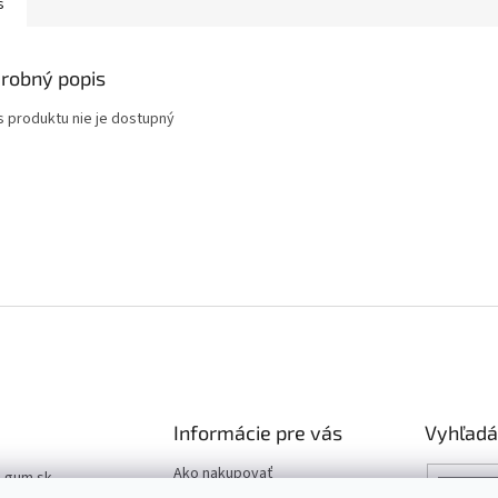
s
robný popis
s produktu nie je dostupný
Informácie pre vás
Vyhľadá
Ako nakupovať
t-gum.sk