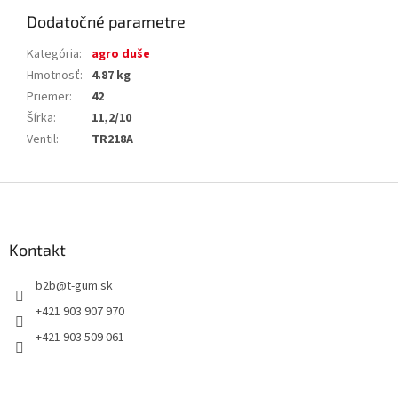
Dodatočné parametre
Kategória
:
agro duše
Hmotnosť
:
4.87 kg
Priemer
:
42
Šírka
:
11,2/10
Ventil
:
TR218A
Z
á
p
ä
Kontakt
t
b2b
@
t-gum.sk
i
e
+421 903 907 970
+421 903 509 061