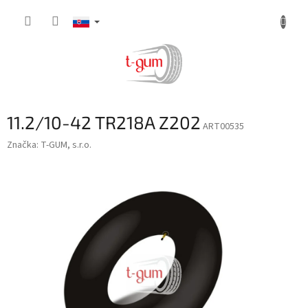
Prejsť
na
obsah
11.2/10-42 TR218A Z202
ART00535
Značka:
T-GUM, s.r.o.