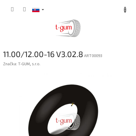
Prejsť
na
obsah
11.00/12.00-16 V3.02.8
ART00093
Značka:
T-GUM, s.r.o.