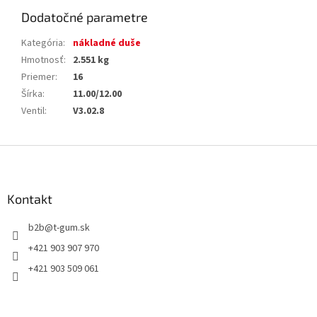
Dodatočné parametre
Kategória
:
nákladné duše
Hmotnosť
:
2.551 kg
Priemer
:
16
Šírka
:
11.00/12.00
Ventil
:
V3.02.8
Z
á
p
ä
Kontakt
t
b2b
@
t-gum.sk
i
e
+421 903 907 970
+421 903 509 061