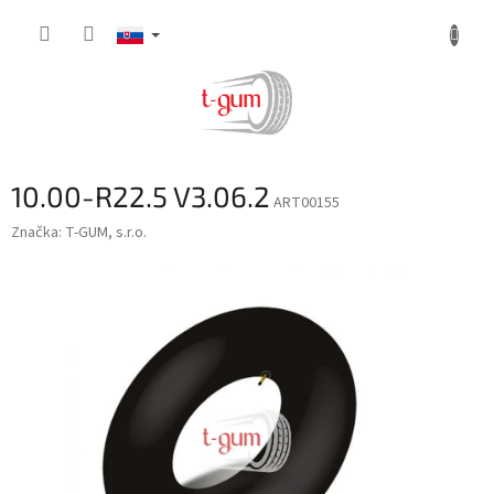
Prejsť
na
obsah
10.00-R22.5 V3.06.2
ART00155
Značka:
T-GUM, s.r.o.