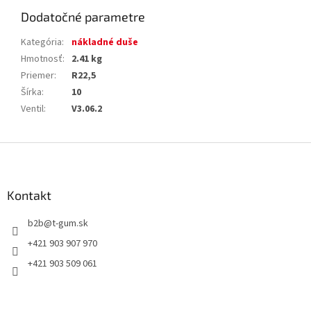
Dodatočné parametre
Kategória
:
nákladné duše
Hmotnosť
:
2.41 kg
Priemer
:
R22,5
Šírka
:
10
Ventil
:
V3.06.2
Z
á
p
ä
Kontakt
t
b2b
@
t-gum.sk
i
e
+421 903 907 970
+421 903 509 061