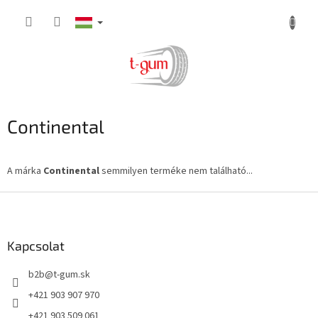
Ugrás
a
fő
tartalomhoz
Continental
A márka
Continental
semmilyen terméke nem található...
L
á
b
l
Kapcsolat
é
b2b
@
t-gum.sk
c
+421 903 907 970
+421 903 509 061