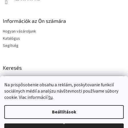
Információk az Ön számára
Hogyan vásároljunk
Katalógus
Segítség
Keresés
KERESÉS
Na prispôsobenie obsahu a reklám, poskytovanie funkcií
sociálnych médií a analýzu návštevnosti používame súbory
cookie. Viac informácií
tu
.
Shoptet készítette
Beállítások
Copyright 2026
www.t-gum.sk
. Minden jog fenntartva.
Süti