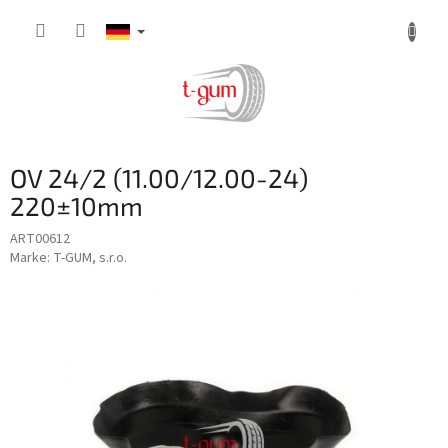
Zum
Inhalt
springen
OV 24/2 (11.00/12.00-24)
220±10mm
ART00612
Marke:
T-GUM, s.r.o.