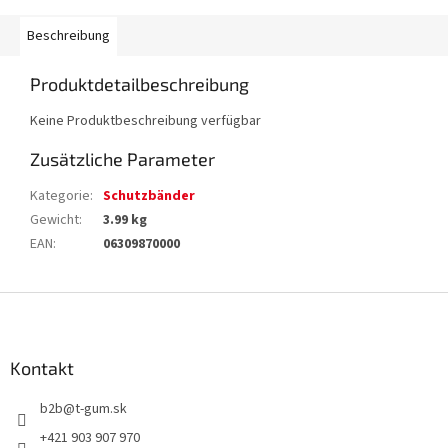
Beschreibung
Produktdetailbeschreibung
Keine Produktbeschreibung verfügbar
Zusätzliche Parameter
Kategorie
:
Schutzbänder
Gewicht
:
3.99 kg
EAN
:
06309870000
F
u
ß
z
Kontakt
e
b2b
@
t-gum.sk
i
l
+421 903 907 970