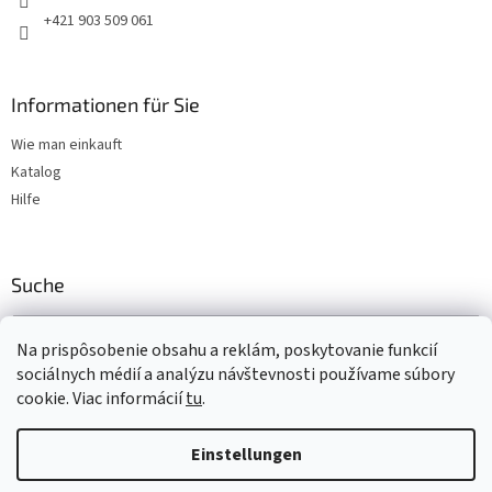
e
+421 903 509 061
Informationen für Sie
Wie man einkauft
Katalog
Hilfe
Suche
SUCHEN
Na prispôsobenie obsahu a reklám, poskytovanie funkcií
sociálnych médií a analýzu návštevnosti používame súbory
cookie. Viac informácií
tu
.
Erstellt von Shoptet
Einstellungen