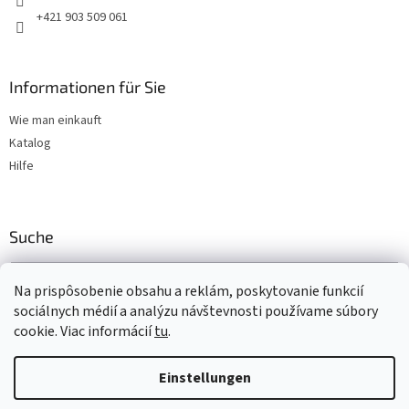
e
+421 903 509 061
Informationen für Sie
Wie man einkauft
Katalog
Hilfe
Suche
SUCHEN
Na prispôsobenie obsahu a reklám, poskytovanie funkcií
sociálnych médií a analýzu návštevnosti používame súbory
cookie. Viac informácií
tu
.
Erstellt von Shoptet
Einstellungen