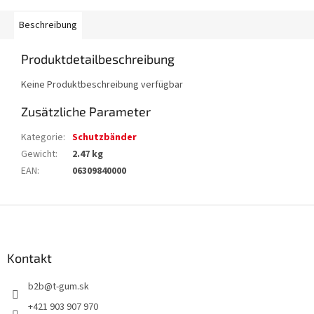
Beschreibung
Produktdetailbeschreibung
Keine Produktbeschreibung verfügbar
Zusätzliche Parameter
Kategorie
:
Schutzbänder
Gewicht
:
2.47 kg
EAN
:
06309840000
F
u
ß
z
Kontakt
e
b2b
@
t-gum.sk
i
l
+421 903 907 970