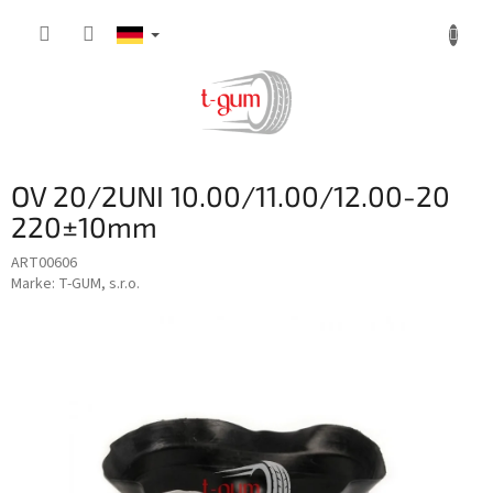
Zum
Inhalt
springen
OV 20/2UNI 10.00/11.00/12.00-20
220±10mm
ART00606
Marke:
T-GUM, s.r.o.