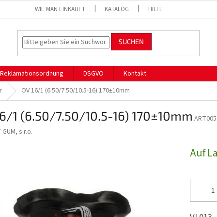
WIE MAN EINKAUFT
KATALOG
HILFE
SUCHEN
Reklamationsordnung
DSGVO
Kontakt
r
OV 16/1 (6.50/7.50/10.5-16) 170±10mm
6/1 (6.50/7.50/10.5-16) 170±10mm
ART005
-GUM, s.r.o.
Auf L