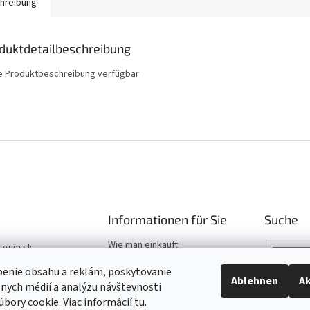
hreibung
duktdetailbeschreibung
e Produktbeschreibung verfügbar
Informationen für Sie
Suche
Wie man einkauft
t-gum.sk
Katalog
03 907 970
benie obsahu a reklám, poskytovanie
Hilfe
Ablehnen
Ak
álnych médií a analýzu návštevnosti
03 509 061
bory cookie. Viac informácií
tu
.